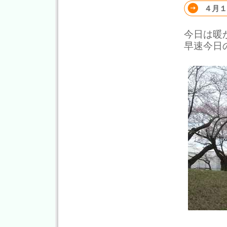
４月１
今日は暖
早速今日