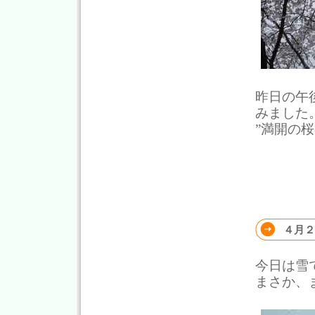
昨日の午
みました
”満開の
４月２
今日は雪
まさか、