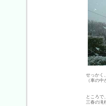
せっかく
（車の中
ところで
三春の滝