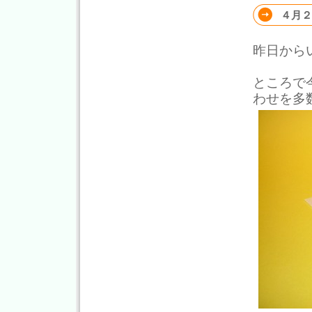
４月２
昨日から
ところで
わせを多