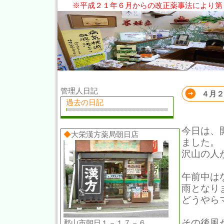
※平成２１年６月からの改正薬事法により第
だいあん先生の健康サイト。大栄漢方薬局のＨＰへようこそ。
管理人日記
４月２
過去の日記
今日は、
◆
大栄漢方薬局朝日店
ました。
沢山の人
午前中は
雨となり
どうやら
その後風
郡山市朝日１－１７－６