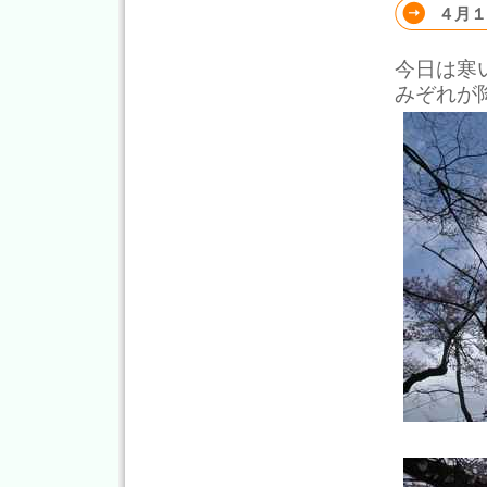
４月１
今日は寒
みぞれが