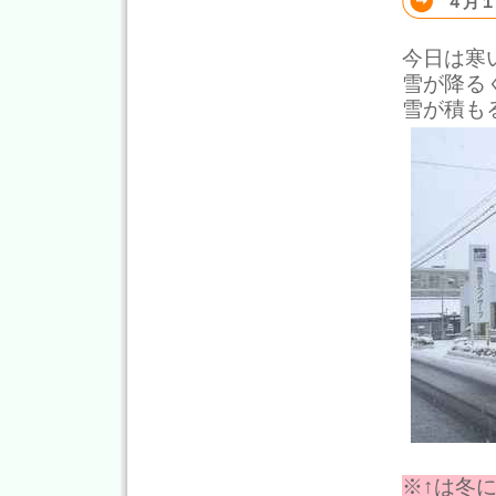
４月１
今日は寒
雪が降る
雪が積も
※↑は冬