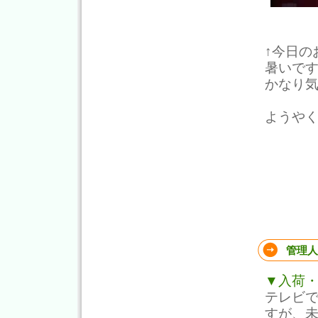
↑今日の
暑いで
かなり
ようや
管理人
▼入荷
テレビ
すが、