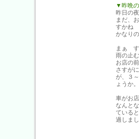
▼昨晩
昨日の
まだ、
すかね
かなり
まぁ 
雨の止
お店の
さすが
が、３
ょうか
車がお
なんと
ている
過しま