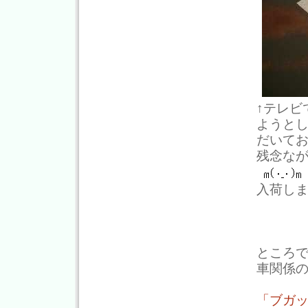
↑テレビ
ようと
だいて
残念な
入荷し
ところ
車関係
「ブガッ