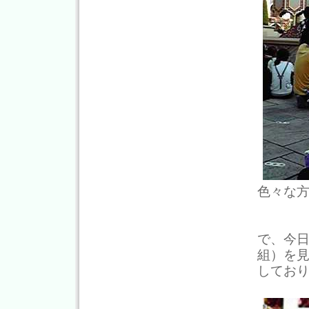
色々な
で、今
組）を
してお