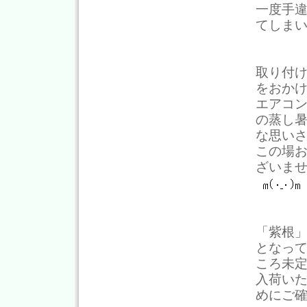
一度手
てしま
取り付
をおか
エアコ
の蒸し
な思い
この場
ざいま
「紫根
となっ
ころ未
入荷い
めにご