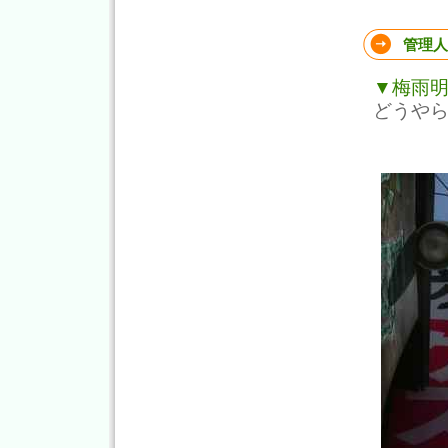
管理人
▼梅雨
どうや