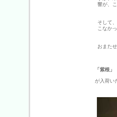
響が、
そして
こなか
おまた
「紫根」
が入荷い