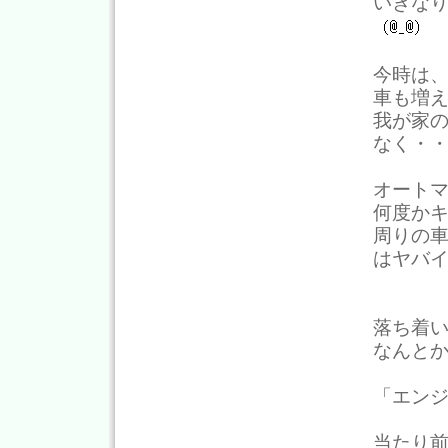
いきな
今時は
車も増
我が家
なく・
オート
何度か
周りの
はヤバ
落ち着
なんと
「エン
当たり