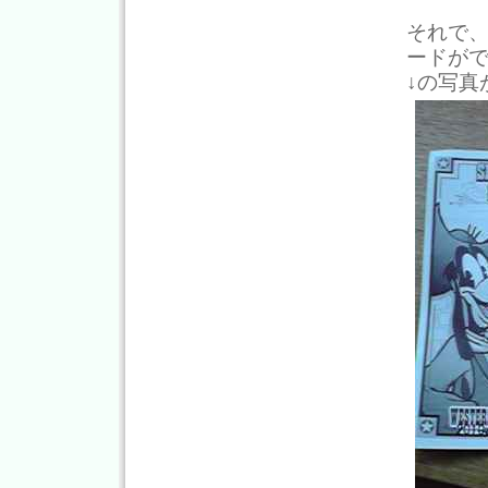
それで
ードが
↓の写真