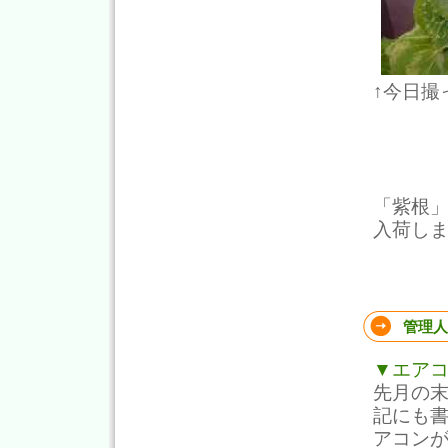
↑今日撮
「紫根」
入荷し
管理人
▼エア
先月の
記にも
アコン