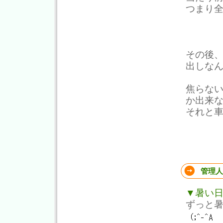
つまり
その後
出しな
焦らな
か出来
それと
管理人
▼暑い
ずっと