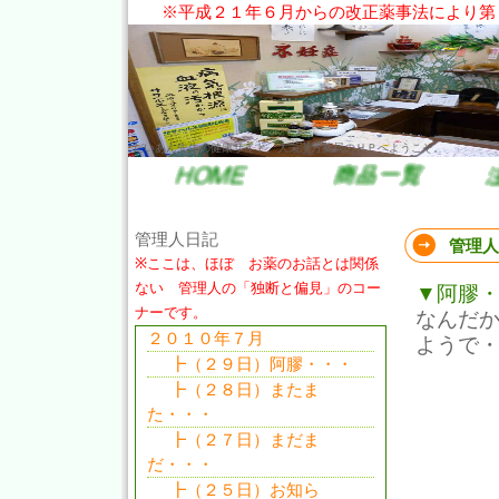
※平成２１年６月からの改正薬事法により第
だいあん先生の健康サイト。大栄漢方薬局のＨＰへようこそ。
管理人日記
管理人
※ここは、ほぼ お薬のお話とは関係
ない 管理人の「独断と偏見」のコー
▼阿膠
ナーです。
なんだ
２０１０年７月
ようで
┣（２９日）阿膠・・・
┣（２８日）またま
た・・・
┣（２７日）まだま
だ・・・
┣（２５日）お知ら