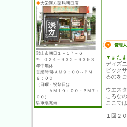
◆
大栄漢方薬局朝日店
管理人
郡山市朝日１－１７－６
▼また
℡ ０２４－９３２－９３９３
ディズ
年中無休
ビック
営業時間/ＡＭ９：００～ＰＭ
るのを
８：００
（日曜・祝祭日は
ウエス
ＡＭ１０：００～ＰＭ７：
ころな
００）
ここで
駐車場完備
１回２