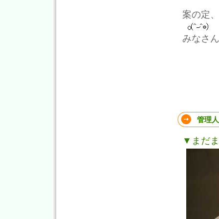
案の定
みなさ
管理人
▼まだ