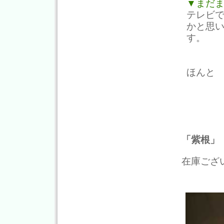
▼まだ
テレビで
かと思
す。
ほんと
「紫根」
在庫ござ