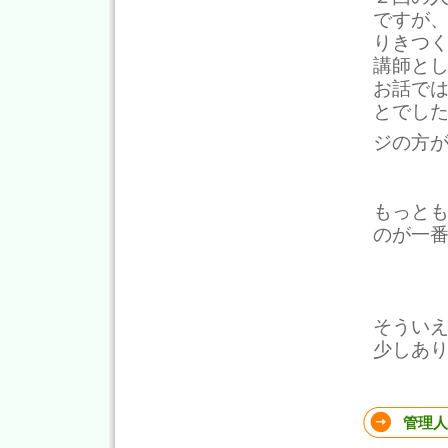
ですが
りきつ
講師と
お話で
とでし
ジの方
もっと
のが一
そうい
少しあ
管理人