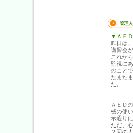
管理人
▼ＡＥ
昨日は
講習会
これか
監視に
のこと
たまた
た。
ＡＥＤ
械の使
示通り
ただ、
２回の