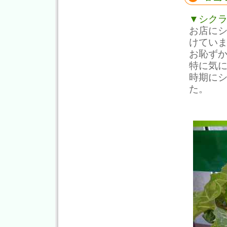
▼シク
お店に
けてい
お恥ず
特に気
時期に
た。