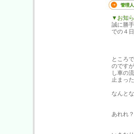
管理人
▼お知
誠に勝
での４
ところ
のです
し車の
止まっ
なんと
あれれ