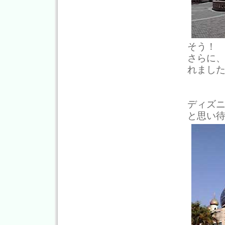
そう！
さらに
れまし
ディズニ
と思い