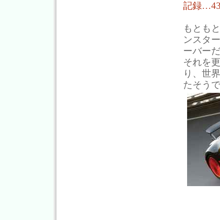
記録…43
もとも
ンスタ
ーバー
それを
り、世
たそうで