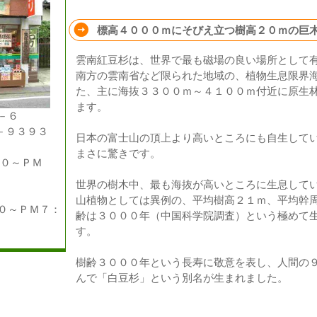
標高４０００ｍにそびえ立つ樹高２０ｍの巨
雲南紅豆杉は、世界で最も磁場の良い場所として
南方の雲南省など限られた地域の、植物生息限界
た、主に海抜３３００ｍ～４１００ｍ付近に原生
ます。
－６
－９３９３
日本の富士山の頂上より高いところにも自生して
まさに驚きです。
００～ＰＭ
世界の樹木中、最も海抜が高いところに生息して
山植物としては異例の、平均樹高２１ｍ、平均幹
～ＰＭ７：
齢は３０００年（中国科学院調査）という極めて
す。
樹齢３０００年という長寿に敬意を表し、人間の
んで「白豆杉」という別名が生まれました。