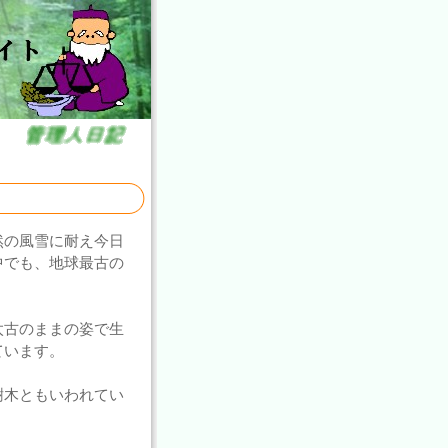
然の風雪に耐え今日
中でも、地球最古の
太古のままの姿で生
ています。
樹木ともいわれてい