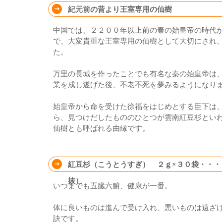
紀元前の昔より王室専用の仙樹
中国では、２２００年以上前の秦の始皇帝の時代
で、大変貴重な王室専用の仙樹として大切にされ
た。
万里の長城を作ったことでも有名な秦の始皇帝は
業を成し遂げた後、不老不死を夢みるようになり
始皇帝から命を受けた徐福をはじめとする臣下は
ら、見つけだしたもののひとつが雲南紅豆杉とい
仙樹とも呼ばれる由縁です。
紅豆杉（こうとうすぎ） ２ｇ×３０袋・・・
抜）
いつまでも五臓六腑、健康が一番。
体に良いものは進んで受け入れ、悪いものは遠ざ
訣です。