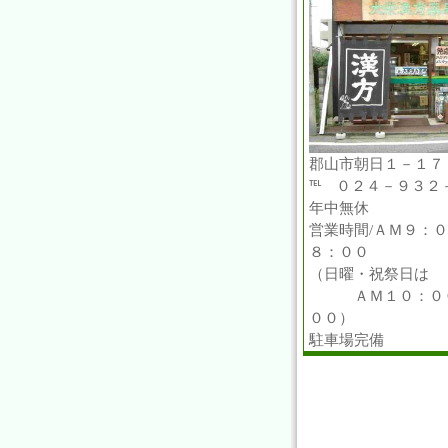
郡山市朝日１－１７
℡ ０２４－９３２
年中無休
営業時間/ＡＭ９：
８：００
（日曜・祝祭日は
ＡＭ１０：００
００）
駐車場完備