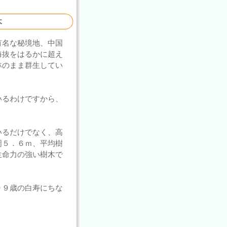
木
有名な秘境地、中国
海抜をはるかに超え
林のまま群生してい
いるわけですから、
いるだけでなく、高
周５．６ｍ、平均樹
生命力の強い樹木で
９９歳の白寿にちな