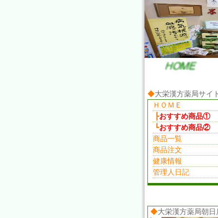
だいあん先生の健康サイト。大
◆
大栄漢方薬局サイ
ＨＯＭＥ
┣
おすすめ商品①
┗
おすすめ商品②
商品一覧
商品注文
健康情報
管理人日記
◆
大栄漢方薬局朝日