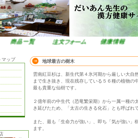
栄漢方薬局のＨＰへようこそ。
トマップ
地球最古の樹木
雲南紅豆杉は、新生代第４氷河期から厳しい大自
まで生き抜き、現在残存している５６種の植物の
最も貴重な仙樹です。
２億年前の中生代（恐竜繁栄期）から一属一種の
き延びたため、「太古の生きる化石」とも呼ばれ
また、最も「生命力が強い」、即ち「気が強い」
ます。
店