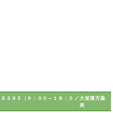
－９３９３（９：００～１８：０
／
大栄漢方薬
局