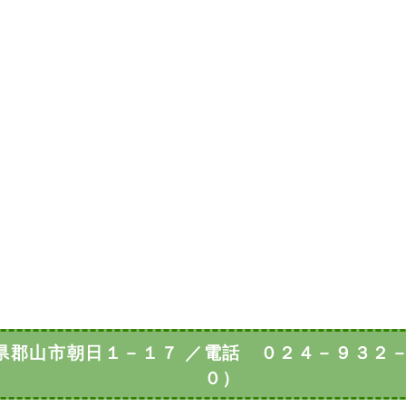
県郡山市朝日１－１７
／
電話 ０２４－９３２
０）