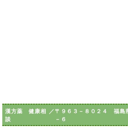
漢方薬 健康相
／
〒９６３－８０２４ 福島
談
－６