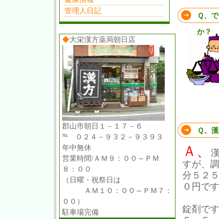
管理人日記
Ｑ、で
か？
◆
大栄漢方薬局朝日店
郡山市朝日１－１７－６
Ｑ、漢
℡ ０２４－９３２－９３９３
Ａ、
年中無休
営業時間/ＡＭ９：００～ＰＭ
すが、
８：００
分５２
（日曜・祝祭日は
０円で
ＡＭ１０：００～ＰＭ７：
００）
錠剤で
駐車場完備