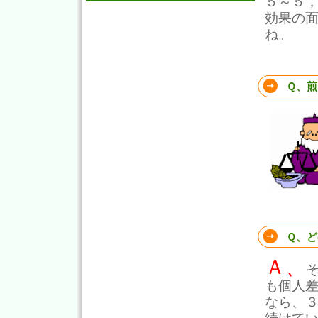
５～５
効果の
ね。
Ｑ、煎
Ｑ、ど
Ａ、
も個人
なら、