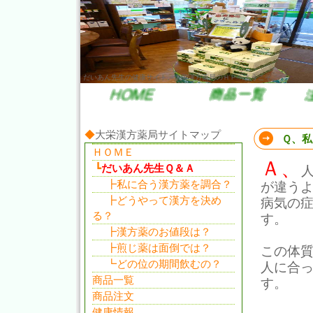
だいあん先生の健康サイト。大栄漢方薬局のＨＰへようこそ。
◆
大栄漢方薬局サイトマップ
Ｑ、私
ＨＯＭＥ
Ａ、
┗
だいあん先生Ｑ＆Ａ
┣私に合う漢方薬を調合？
が違う
┣どうやって漢方を決め
病気の
る？
す。
┣漢方薬のお値段は？
┣煎じ薬は面倒では？
この体
┗どの位の期間飲むの？
人に合
商品一覧
す。
商品注文
健康情報