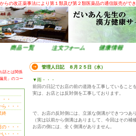
からの改正薬事法により第１類及び第２類医薬品の通信販売がで
栄漢方薬局のＨＰへようこそ。
管理人日記 ８月２５日（水）
お話とは関係
偏見」のコー
▼雨・・・
前回の日記でお店の前の道路を工事していること
実は、お店とは反対側を工事しております。
・・・
ら・・・
業終
で、お店の反対側には、立派な側溝ができつつあ
（実は以前から側溝はありまして、今回はその補
お店の側には、全く側溝がありません。
の・・・
い・・・