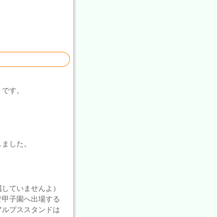
トです。
しました。
属していませんよ）
で甲子園へ出場する
アルプススタンドは