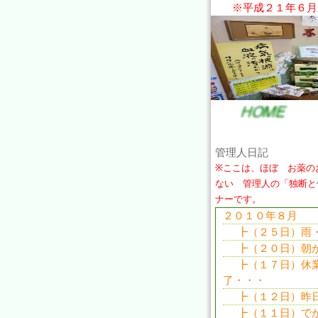
※平成２１年６月
だいあん先生の健康サイト。大
管理人日記
※ここは、ほぼ お薬の
ない 管理人の「独断と
ナーです。
２０１０年８月
┣（２５日）雨
┣（２０日）朝か
┣（１７日）休
了・・・
┣（１２日）昨日
┣（１１日）でか