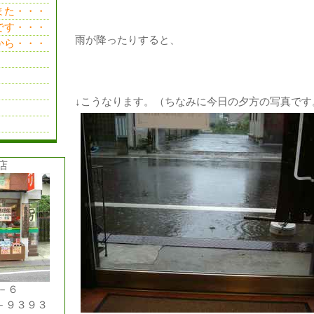
た・・・
す・・・
雨が降ったりすると、
ら・・・
↓こうなります。（ちなみに今日の夕方の写真です
店
－６
－９３９３