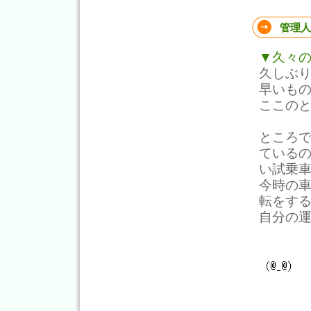
管理人
▼久々
久しぶ
早いも
ここの
ところ
ている
い試乗
今時の
転をす
自分の