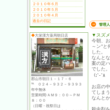
２０１０年６月
２０１０年５月
２０１０年４月
過去の日記
管理人
▼スズ
◆
大栄漢方薬局朝日店
今朝、お
～ン”と
した。
なんと
案の定
でした
郡山市朝日１－１７－６
℡ ０２４－９３２－９３９３
お店の
年中無休
てしま
営業時間/ＡＭ９：００～ＰＭ
なんと
８：００
（日曜・祝祭日は
殺虫剤を