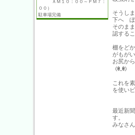
ＡＭ１０：００～ＰＭ７：
００）
そうし
駐車場完備
下へ 
そのま
認する
棚をど
がもが
お尻か
これを
を使い
最近新
す。
みなさ