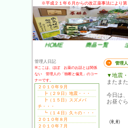
※平成２１年６月からの改正薬事法により第
だいあん先生の健康サイト。大栄漢方薬局のＨＰへようこそ。
管理人日記
管理人
※ここは、ほぼ お薬のお話とは関係
ない 管理人の「独断と偏見」のコー
▼地震
ナーです。
またま
２０１０年９月
┣（２９日）地震・・・
今日は
┣（１５日）スズメバ
お昼ぐ
チ・・・
┗（１４日）久々の・・・
２０１０年８月
２０１０年７月