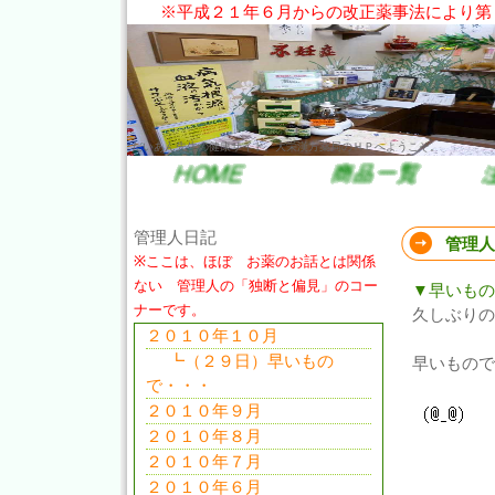
※平成２１年６月からの改正薬事法により第
だいあん先生の健康サイト。大栄漢方薬局のＨＰへようこそ。
管理人日記
管理人
※ここは、ほぼ お薬のお話とは関係
ない 管理人の「独断と偏見」のコー
▼早いもの
ナーです。
久しぶりの
２０１０年１０月
┗（２９日）早いもの
早いもので
で・・・
２０１０年９月
２０１０年８月
２０１０年７月
２０１０年６月