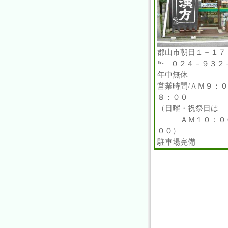
郡山市朝日１－１７
℡ ０２４－９３２
年中無休
営業時間/ＡＭ９：
８：００
（日曜・祝祭日は
ＡＭ１０：００
００）
駐車場完備