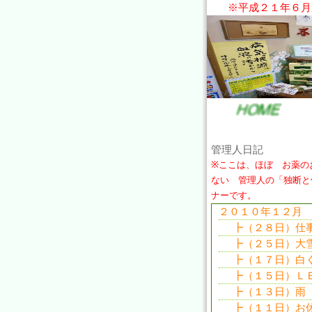
※平成２１年６月
だいあん先生の健康サイト。大
管理人日記
※ここは、ほぼ お薬の
ない 管理人の「独断と
ナーです。
２０１０年１２月
┣（２８日）仕
┣（２５日）大
┣（１７日）白
┣（１５日）Ｌ
┣（１３日）雨
┣（１１日）お