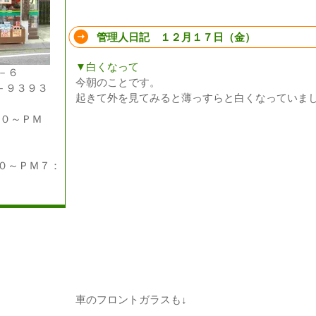
管理人日記 １２月１７日（金）
▼白くなって
－６
今朝のことです。
－９３９３
起きて外を見てみると薄っすらと白くなっていま
００～ＰＭ
～ＰＭ７：
車のフロントガラスも↓