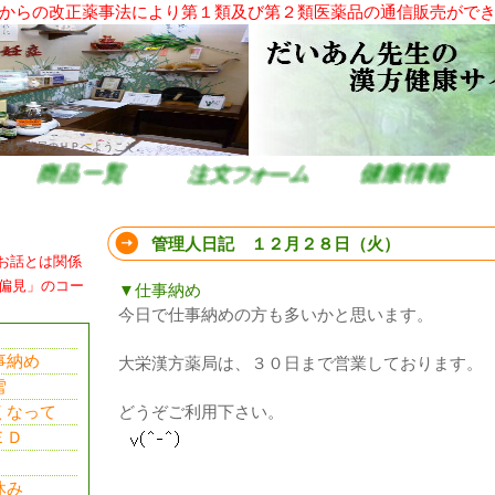
からの改正薬事法により第１類及び第２類医薬品の通信販売がで
栄漢方薬局のＨＰへようこそ。
管理人日記 １２月２８日（火）
お話とは関係
偏見」のコー
▼仕事納め
今日で仕事納めの方も多いかと思います。
事納め
大栄漢方薬局は、３０日まで営業しております。
雪
くなって
どうぞご利用下さい。
ＥＤ
休み