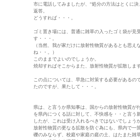
市に電話してみましたが、”処分の方法はとくに決
返答。
どうすれば・・・。
ゴミ置き場には、普通に雑草の入ったゴミ袋が見
す・・・。
（当然、我が家だけに放射性物質があるとも思え
ね・・。）
このままでよいのでしょうか。
焼却すればそこからまた、放射性物質が拡散しま
この点については、早急に対策する必要があるの
たのですが、果たして・・・。
県は、と言うか県知事は、国からの放射性物質が
を県内につくる話に対して、不快感を・・と言う
したが、これは受け入れるべきではないでしょう
放射性物質の更なる拡散を防ぐ為にも、県内で一
礫のみならず、校庭や家庭の庭の土、はたまた雑