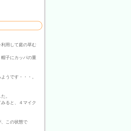
を利用して庭の草む
、帽子にカッパの重
るようです・・・。
した。
てみると、４マイク
が、この状態で