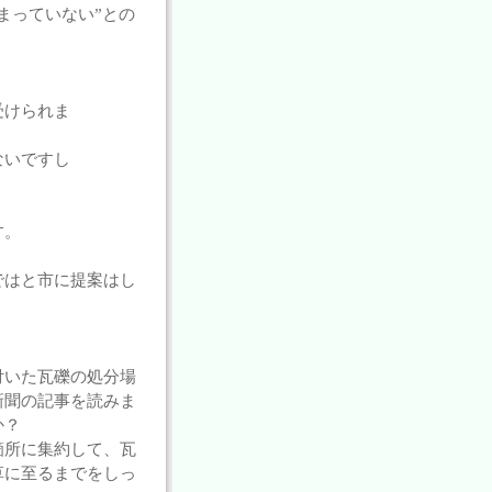
まっていない”との
受けられま
ないですし
す。
ではと市に提案はし
付いた瓦礫の処分場
新聞の記事を読みま
か？
箇所に集約して、瓦
草に至るまでをしっ