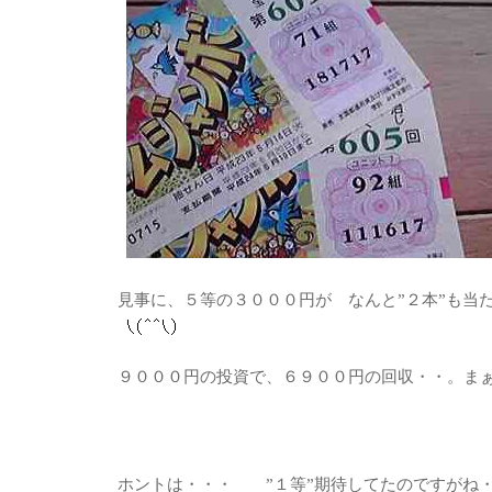
見事に、５等の３０００円が なんと”２本”も当
９０００円の投資で、６９００円の回収・・。ま
ホントは・・・ ”１等”期待してたのですがね