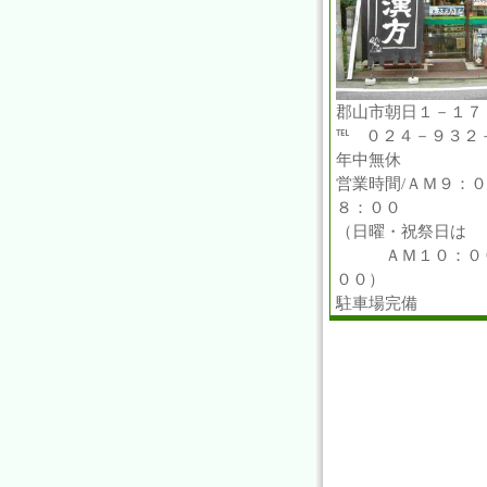
郡山市朝日１－１７
℡ ０２４－９３２
年中無休
営業時間/ＡＭ９：
８：００
（日曜・祝祭日は
ＡＭ１０：００
００）
駐車場完備