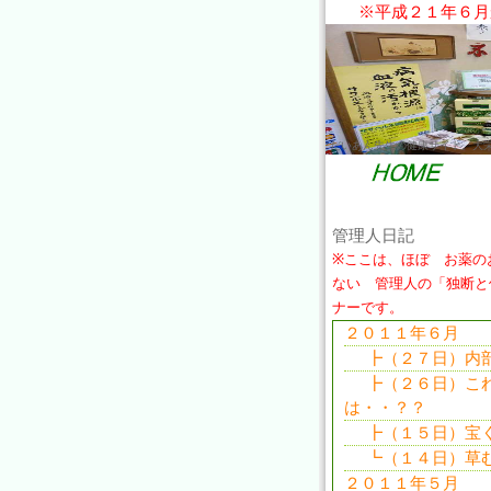
※平成２１年６月
だいあん先生の健康サイト。大
管理人日記
※ここは、ほぼ お薬の
ない 管理人の「独断と
ナーです。
２０１１年６月
┣（２７日）内
┣（２６日）こ
は・・？？
┣（１５日）宝
┗（１４日）草
２０１１年５月