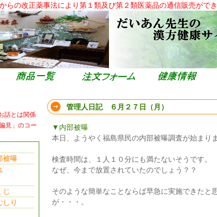
からの改正薬事法により第１類及び第２類医薬品の通信販売がで
栄漢方薬局のＨＰへようこそ。
管理人日記 ６月２７日（月）
お話とは関係
偏見」のコー
▼内部被曝
本日、ようやく福島県民の内部被曝調査が始まり
部被曝
検査時間は、１人１０分にも満たないそうです。
れ
なぜ、今まで放置されていたのでしょう？？
くじ
そのような簡単なことならば早急に実施できたと
が・・・。
むしり