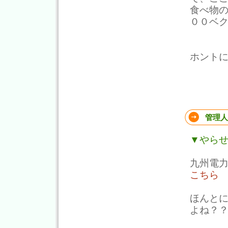
食べ物
００ベ
ホント
管理人
▼やら
九州電
こちら
ほんと
よね？