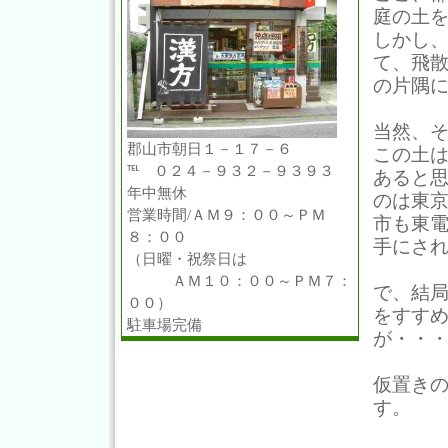
庭の土
しかし
て、飛
の片隅
当然、
郡山市朝日１－１７－６
この土
℡ ０２４－９３２－９３９３
あると
年中無休
のは東
営業時間/ＡＭ９：００～ＰＭ
市も東
８：００
手にさ
（日曜・祝祭日は
ＡＭ１０：００～ＰＭ７：
で、結
００）
をすす
駐車場完備
が・・
仮置きの
す。