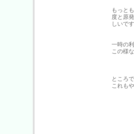
もっと
度と原
しいで
一時の
この様
ところ
これも