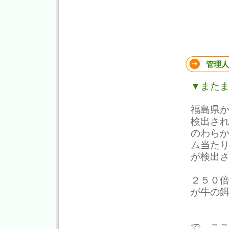
管理人
▼また
福島県
検出さ
のわらか
ム当た
が検出
２５０
が牛の
で、こ