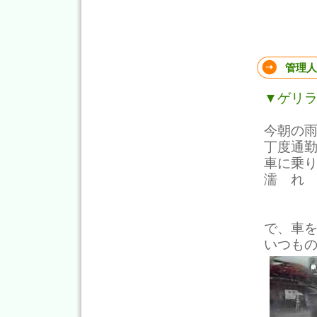
管理人
▼ゲリ
今朝の
丁度通
車に乗
濡 れ
で、車
いつも