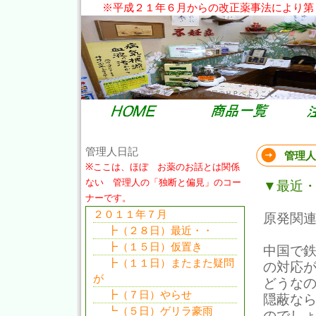
※平成２１年６月からの改正薬事法により第
だいあん先生の健康サイト。大栄漢方薬局のＨＰへようこそ。
管理人日記
管理人
※ここは、ほぼ お薬のお話とは関係
ない 管理人の「独断と偏見」のコー
▼最近
ナーです。
２０１１年７月
原発関
┣（２８日）最近・・
┣（１５日）仮置き
中国で
┣（１１日）またまた疑問
の対応が
が
どうなの
┣（７日）やらせ
隠蔽な
┗（５日）ゲリラ豪雨
のでし