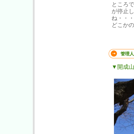
ところ
が停止
ね・・
どこか
管理人
▼開成