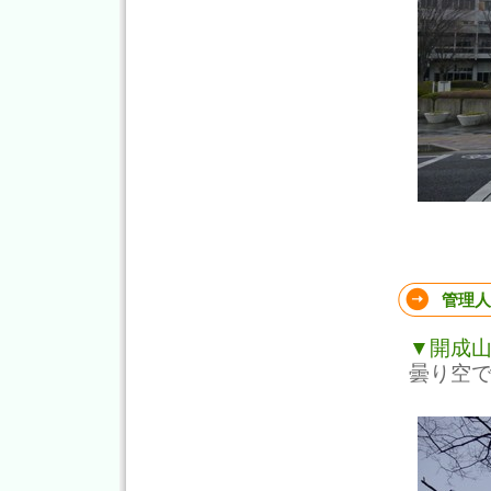
管理人
▼開成
曇り空