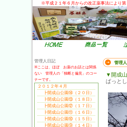
※平成２１年６月からの改正薬事法により第
だいあん先生の健康サイト。大栄漢方薬局のＨＰへようこそ。
管理人日記
管理人
※ここは、ほぼ お薬のお話とは関係
ない 管理人の「独断と偏見」のコー
▼開成
ナーです。
ぱっと
２０１２年４月
┣開成山公園⑭（２０日）
┣開成山公園⑬（１８日）
┣開成山公園⑫（１７日）
┣開成山公園⑪（１６日）
┣開成山公園⑩（１５日）
┣開成山公園⑨（１４日）