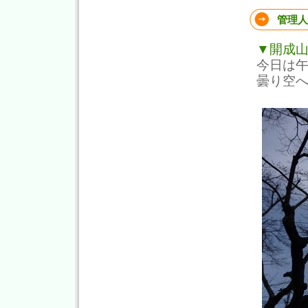
管理人
▼開成
今日は
曇り空