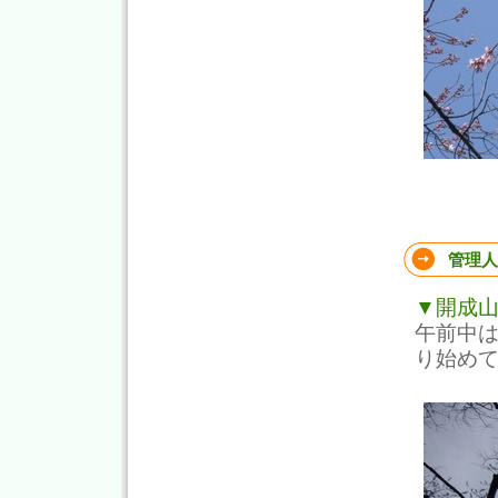
管理人
▼開成
午前中
り始め