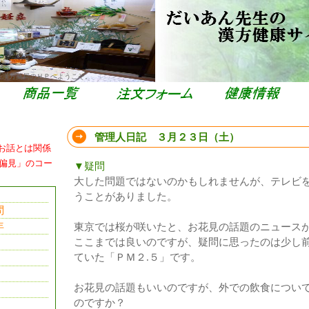
栄漢方薬局のＨＰへようこそ。
管理人日記 ３月２３日（土）
お話とは関係
偏見」のコー
▼疑問
大した問題ではないのかもしれませんが、テレビ
うことがありました。
問
年
東京では桜が咲いたと、お花見の話題のニュース
ここまでは良いのですが、疑問に思ったのは少し
ていた「ＰＭ２.５」です。
お花見の話題もいいのですが、外での飲食につい
のですか？