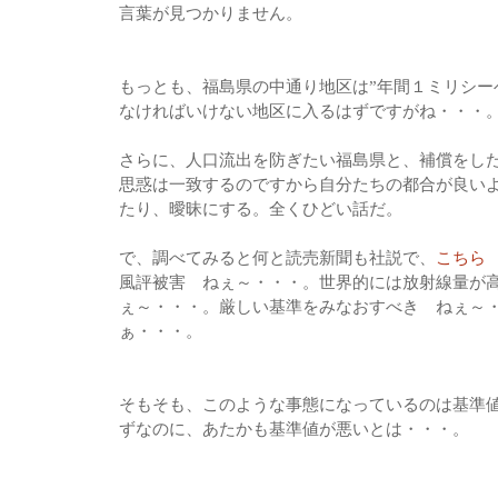
言葉が見つかりません。
もっとも、福島県の中通り地区は”年間１ミリシー
なければいけない地区に入るはずですがね・・・
さらに、人口流出を防ぎたい福島県と、補償をし
思惑は一致するのですから自分たちの都合が良い
たり、曖昧にする。全くひどい話だ。
で、調べてみると何と読売新聞も社説で、
こちら
風評被害 ねぇ～・・・。世界的には放射線量が
ぇ～・・・。厳しい基準をみなおすべき ねぇ～
ぁ・・・。
そもそも、このような事態になっているのは基準
ずなのに、あたかも基準値が悪いとは・・・。