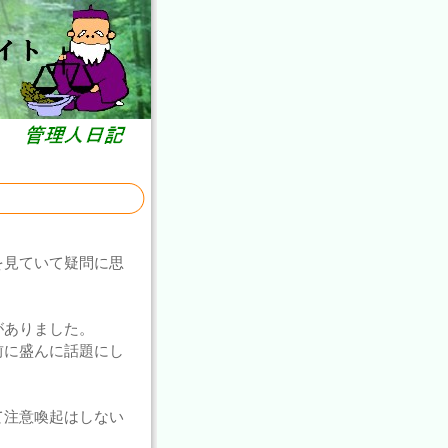
を見ていて疑問に思
がありました。
前に盛んに話題にし
て注意喚起はしない