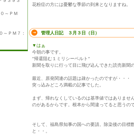
－９３９３
花粉症の方には憂鬱な季節の到来となりますね。
００～ＰＭ
管理人日記 ３月３日（日）
～ＰＭ７：
▼はぁ
今朝の事です。
”帰還阻む１ミリシーベルト”
新聞を取りに行って目に飛び込んできた読売新聞
最近、原発関連の話題は疎かったのですが・・・
突っ込みどころ満載の記事でした。
まず、帰れなくしているのは基準値ではありませ
のがあるからです。根本から間違ってると思うの
そして、福島県知事の国への要請。除染後の目標
と・・。