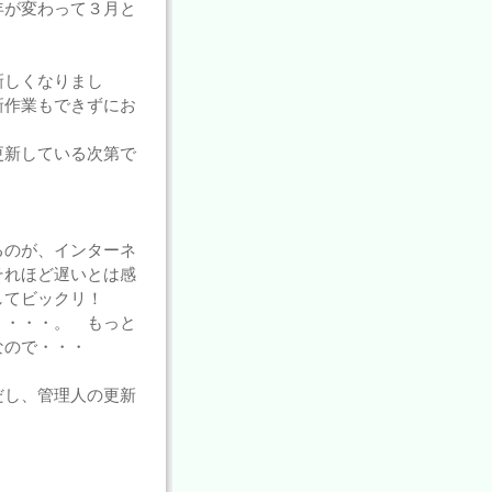
年が変わって３月と
新しくなりまし
新作業もできずにお
更新している次第で
るのが、インターネ
それほど遅いとは感
してビックリ！
・・・・。 もっと
なので・・・
だし、管理人の更新