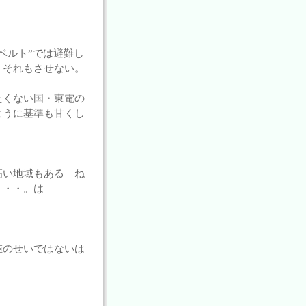
ベルト”では避難し
。それもさせない。
たくない国・東電の
ように基準も甘くし
高い地域もある ね
・・・。は
値のせいではないは