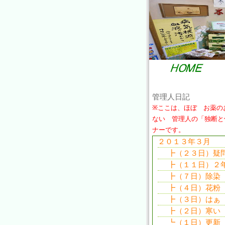
だいあん先生の健康サイト。大
管理人日記
※ここは、ほぼ お薬の
ない 管理人の「独断と
ナーです。
２０１３年３月
┣（２３日）疑
┣（１１日）２
┣（７日）除染
┣（４日）花粉
┣（３日）はぁ
┣（２日）寒い
┗（１日）更新