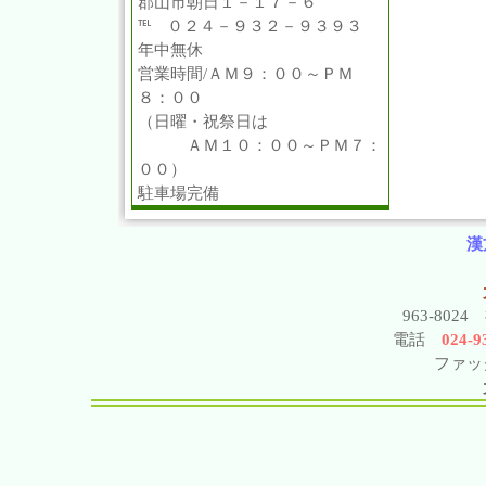
郡山市朝日１－１７－６
℡ ０２４－９３２－９３９３
年中無休
営業時間/ＡＭ９：００～ＰＭ
８：００
（日曜・祝祭日は
ＡＭ１０：００～ＰＭ７：
００）
駐車場完備
漢
963-802
電話
024-93
ファック