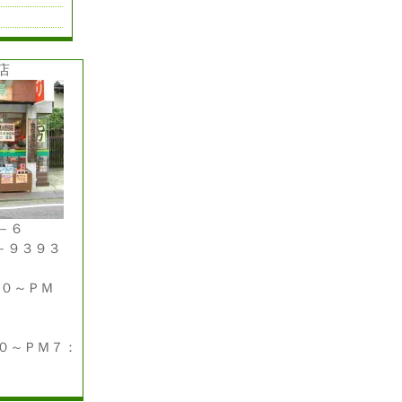
店
－６
－９３９３
００～ＰＭ
～ＰＭ７：