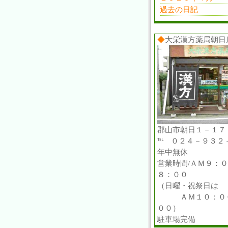
過去の日記
◆
大栄漢方薬局朝日
郡山市朝日１－１７
℡ ０２４－９３２
年中無休
営業時間/ＡＭ９：
８：００
（日曜・祝祭日は
ＡＭ１０：００
００）
駐車場完備