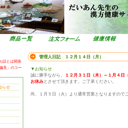
栄漢方薬局のＨＰへようこそ。
管理人日記 １２月１４日（月）
お話とは関係
偏見」のコー
▼お知らせ
誠に勝手ながら、
１２月３１日（木）～１月４日
お休み
とさせて頂きます。ご了承ください。
知らせ
尚、１月５日（火）より通常営業となりますので