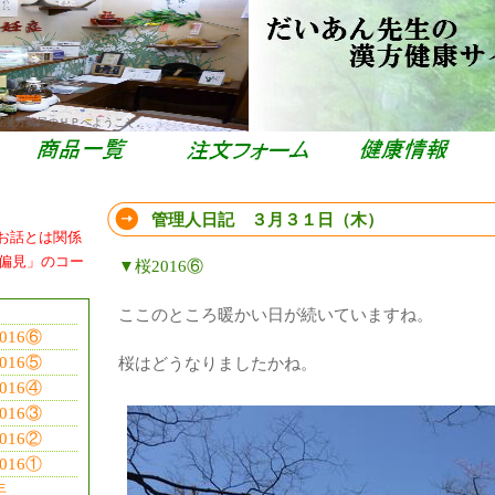
栄漢方薬局のＨＰへようこそ。
管理人日記 ３月３１日（木）
お話とは関係
偏見」のコー
▼桜2016⑥
ここのところ暖かい日が続いていますね。
16⑥
16⑤
桜はどうなりましたかね。
16④
16③
16②
16①
年