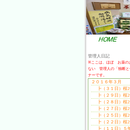
だいあん先生の健康サイト。大
管理人日記
※ここは、ほぼ お薬の
ない 管理人の「独断と
ナーです。
２０１６年３月
┣（３１日）桜20
┣（２９日）桜20
┣（２８日）桜20
┣（２７日）桜20
┣（２５日）桜20
┣（２２日）桜20
┣（１１日）５