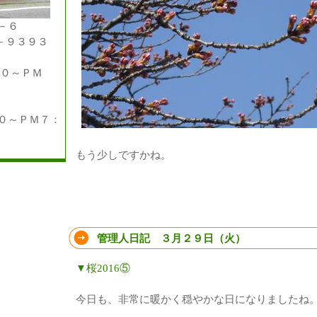
－６
－９３９３
００～ＰＭ
～ＰＭ７：
もう少しですかね。
管理人日記 ３月２９日（火）
▼桜2016⑤
今日も、非常に暖かく穏やかな日になりましたね