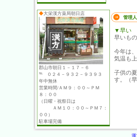
◆
大栄漢方薬局朝日店
管理人
▼早い
早いも
今年は
気温も上
郡山市朝日１－１７－６
子供の
℡ ０２４－９３２－９３９３
す。（
年中無休
営業時間/ＡＭ９：００～ＰＭ
８：００
（日曜・祝祭日は
ＡＭ１０：００～ＰＭ７：
００）
駐車場完備
漢