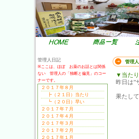
だいあん先生の健康サイト。大栄漢方薬局のＨＰへようこそ。
管理人日記
管理人
※ここは、ほぼ お薬のお話とは関係
ない 管理人の「独断と偏見」のコー
▼当た
ナーです。
昨日は”
２０１７年８月
┣（２１日）当たり
果たし
┗（２０日）早い
２０１７年７月
２０１７年４月
２０１７年３月
２０１７年２月
２０１７年１月